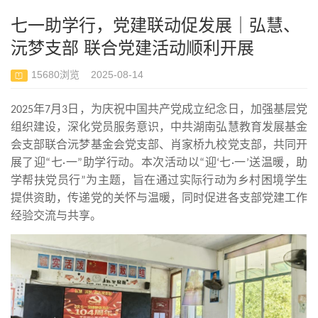
七一助学行，党建联动促发展｜弘慧、
沅梦支部 联合党建活动顺利开展
15680浏览 2025-08-14
年
月
日，为庆祝中国共产党成立纪念日，加强基层党
2025
7
3
组织建设，深化党员服务意识，中共湖南弘慧教育发展基金
会支部联合沅梦基金会党支部、肖家桥九校党支部，共同开
展了迎
七
一
助学行动。本次活动以
迎
七
一
送温暖，助
“
·
”
“
‘
·
’
学帮扶党员行
为主题，旨在通过实际行动为乡村困境学生
”
提供资助，传递党的关怀与温暖，同时促进各支部党建工作
经验交流与共享。