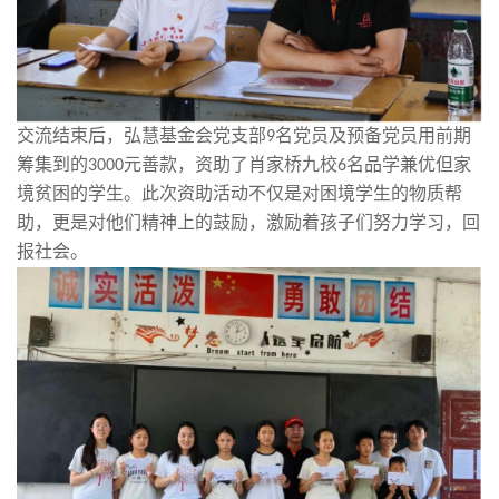
交流结束后，弘慧基金会党支部
名党员及预备党员用前期
9
筹集到的
元善款，资助了肖家桥九校
名品学兼优但家
3000
6
境贫困的学生。此次资助活动不仅是对困境学生的物质帮
助，更是对他们精神上的鼓励，激励着孩子们努力学习，回
报社会。