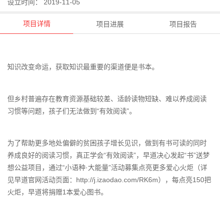
设立时间： 2019-11-05
项目详情
项目进展
项目报告
知识改变命运，获取知识最重要的渠道便是书本。
但乡村普遍存在教育资源基础较差、适龄读物短缺、难以养成阅读
习惯等问题，孩子们无法做到“有效阅读”。
为了帮助更多地处偏僻的贫困孩子增长见识，做到有书可读的同时
养成良好的阅读习惯，真正学会“有效阅读”，早道决心发起“书”送梦
想公益项目，通过“小语种·大能量”活动募集点亮更多爱心火炬（详
见早道官网活动页面：http://j.izaodao.com/RK6m），每点亮150把
火炬，早道将捐赠1本爱心图书。