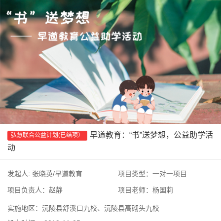
早道教育：“书”送梦想，公益助学活
弘慧联合公益计划(已结项）
动
发起人: 张晓英/早道教育
项目类型：一对一项目
项目负责人：赵静
项目老师：杨国莉
实施地区：沅陵县舒溪口九校、沅陵县高砌头九校