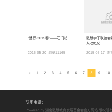
“慧行·2015春”——石门站
弘慧学子联谊会
东·2015）
2015-05-20 浏览11165
2015-05-17 
(current)
«
1
2
3
4
5
6
7
8
9
10
联系电话：
Powered by 湖南弘慧教育发展基金会官方网站 版权所有 © 2008-