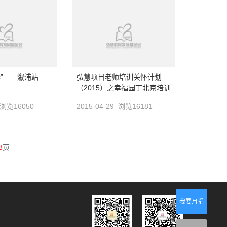
5春”——溆浦站
弘慧项目老师培训关怀计划
（2015）之幸福园丁北京培训
班（一）
6 浏览16050
2015-04-29 浏览16181
8
页
我要月捐