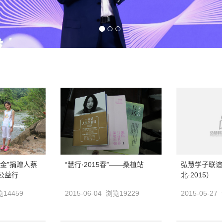
金”捐赠人蔡
“慧行·2015春”——桑植站
弘慧学子联
公益行
北·2015）
浏览14459
2015-06-04 浏览19229
2015-05-2