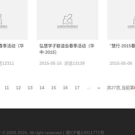
春季活动（华
弘慧学子联谊会春季活动（华
“慧行·201
中·2015）
浏览12311
2015-05-16 浏览13139
2015-05-0
11
12
13
14
15
16
17
…
»
共27页,当前第
2026, All right reserved |
湘ICP备13011771号